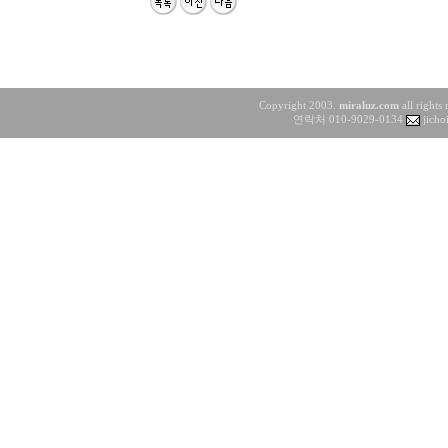
Copyright 2003.
miraluz.com
all rights
연락처 010-9029-0134
jicho