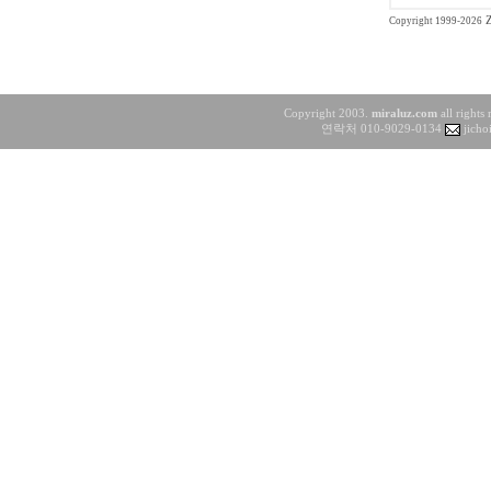
Copyright 1999-2026
Copyright 2003.
miraluz.com
all rights
연락처 010-9029-0134
jicho